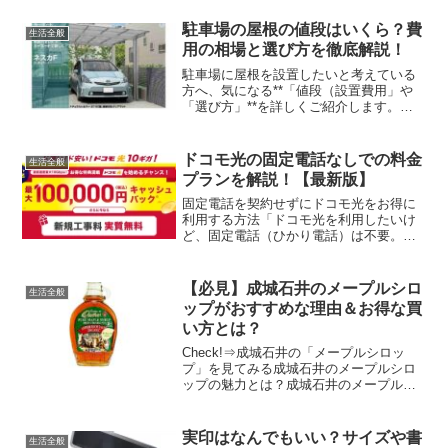
満別流氷クルーズも含まれていたのです
が、２月上旬にも関わらずまったく流氷
駐車場の屋根の値段はいくら？費
生活全般
のかけらもありませんでし...
用の相場と選び方を徹底解説！
駐車場に屋根を設置したいと考えている
方へ、気になる**「値段（設置費用」や
「選び方」**を詳しくご紹介します。こ
の記事では、駐車場に最適な屋根のタイ
プや相場を理解し、無駄なコストをかけ
ずに理想の屋根付き駐車場を手に入れる
ドコモ光の固定電話なしでの料金
生活全般
方法が分かります。＞...
プランを解説！【最新版】
固定電話を契約せずにドコモ光をお得に
利用する方法「ドコモ光を利用したいけ
ど、固定電話（ひかり電話）は不要。で
きるだけコストを抑えたい！」という方
は多いのではないでしょうか？この記事
では、固定電話なしでドコモ光を契約し
【必見】成城石井のメープルシロ
生活全般
た場合の料金プランや、他...
ップがおすすめな理由＆お得な買
い方とは？
Check!⇒成城石井の「メープルシロッ
プ」を見てみる成城石井のメープルシロ
ップの魅力とは？成城石井のメープルシ
ロップは、厳選された高品質な原料を使
用し、香り高く濃厚な味わいが特徴で
す。一般的なシロップと比べてナチュラ
実印はなんでもいい？サイズや書
生活全般