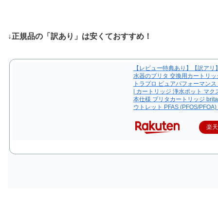
↓正規品の「訳あり」は安くておすすめ！
【レビュー特典あり】【訳アリ】
水器のブリタ 交換用カートリッ
トラプロ ピュアパフォーマンス
| カートリッジ 浄水ポット マク
本仕様 ブリタカートリッジ brita m
ウトレット PFAS (PFOS/PFOA
楽