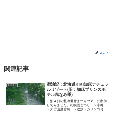
wank
関連記事
宿泊記：北海道KIKI知床ナチュラ
生活全般
ルリゾート(旧：知床プリンスホ
テル風なみ季)
３泊４日の北海道雪まつりツアーに参加
してみました。札幌雪まつりー＞小樽ー
＞大雪山層雲峡ー＞紋別（ガリンコ号）
ー＞網走（オーロラ号）ー＞知床ー＞女