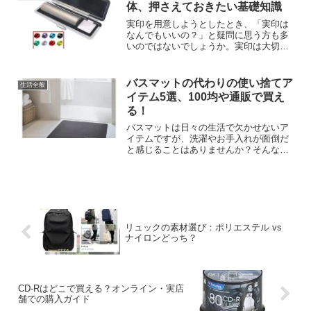
ルな甘さが際立ち、健康...
体、押さえておきたい基礎知識
実印を用意しようとしたとき、「実印は
なんでもいいの？」と疑問に思う方も多
いのではないでしょうか。実印は大切な
手続きで使用される印鑑ですが、選び方
に迷う方も少なくありません。この記事
では、実印の基本情報から選び方のポイ
バスマットの代わりの使い捨てア
生活全般
ント、手軽に用意する方法...
イテム5選、100均や通販で買え
る！
バスマットは日々の生活で欠かせないア
イテムですが、洗濯やお手入れが面倒だ
と感じることはありませんか？そんなと
き、使い捨ての代替品を活用すること
で、手間を省きながら衛生的なバスルー
ムを維持することができます。本記事で
は、「バスマットの代わりに...
リュックの素材選び：ポリエステル vs
ナイロンどっち？
CD-Rはどこで買える？オンライン・実店
舗での購入ガイド